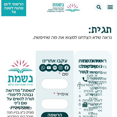
הרשמי ליום
פתוח לשנה
א׳!
תגית:
נראה שלא הצלחנו למצוא את מה שחיפשת.
ראשי
מידע
תכניות
צרו
תכניות
עקבו אחרינו
נוסף
שנתיות
לקהל
אתנו
בית
קשר
לתרומה
שיעור
תכניות
שיעורים
שם
א׳ –
מעין
לתשלומים
אודות
לפני
כפר
המדרשה
שירות
0
לקנייה
סטודנטיות
מספרי
2
En
שיעור
"נשמת" מדרשה
בית
תכנית
א׳ –
-
אימייל
גבוהה ללימודי
המדרש
שילוב
אחרי
6
תורה לנשים על
שירות
4
לאתר
אמהות
שם ג'יני
יועצות
בחל״ד
0
שיעור
שוטנשטיין
הלכה
המשך
קמפוס ע"ש ד"ר
-
תכנית
>>
מוניק כ"ץ, בניין חנה
4
קיץ
כולל
הרשמה
לנערות
מיכל, בית המדרש