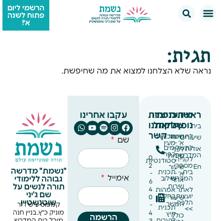
הרשמי ליום
פתוח לשנה
א׳!
תגית:
נראה שלא הצלחנו למצוא את מה שחיפשת.
ראשי
מידע
תכניות
צרו
תכניות
עקבו אחרינו
נוסף
שנתיות
לקהל
אתנו
בית
קשר
לתרומה
שיעור
תכניות
שיעורים
שם
א׳ –
מעין
לתשלומים
אודות
לפני
כפר
המדרשה
שירות
0
לקנייה
סטודנטיות
מספרי
2
En
שיעור
"נשמת" מדרשה
בית
תכנית
א׳ –
-
אימייל
גבוהה ללימודי
המדרש
שילוב
אחרי
6
תורה לנשים על
שירות
4
לאתר
אמהות
שם ג'יני
יועצות
בחל״ד
0
שיעור
שוטנשטיין
הלכה
המשך
קמפוס ע"ש ד"ר
-
תכנית
>>
מוניק כ"ץ, בניין חנה
4
קיץ
כולל
הרשמה
לנערות
מיכל, בית המדרש