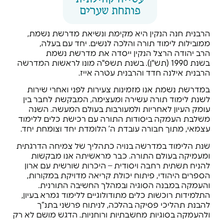
פותחת שערים
הרבנית חנה הנקין היא מקימת ונשיאת מדרשת נשמת,
ממובילות לימוד תורה והלכה לנשים. יחד עם בעלה,
הרב יהודה הרצל הנקין ייסדה את מדרשת נשמת
בשנת 1990 (תש"ן). בשנת תשפ"ה מונו לראשות המדרשה
הרבנית אילנה חדד והרבנית עטרה אייז.
במדרשת נשמת אנו מזמינות צעירות לפני ואחרי שירות
לשנת לימוד תורה עשירה ומעצימה, המבקשת לחבר בין
עומק העיון לאחריות ולמעורבות בעולם המעשה. השנה
משלבת העמקה ביסודות התורה עם רכישת כלים ללימוד
עצמאי, מתוך חבורה עובדת ה’ הלומדת יחד וצומחת יחד.
שנת הלימוד במדרשה בנויה כתהליך של צמיחה הדרגתית
ומעמיקה בעולם התורה. כבר מראשיתה אנו מבקשות
להניח תשתית רחבה ויסודית – היכרות שורשית עם ארון
הספרים היהודי, פיתוח יכולת קריאה מדויקת במקורות,
והעמקה במבנה הסוגיה ובמהלך החשיבה התורנית.
התלמידות רוכשות כלים מתודולוגיים ללימוד גמרא בעיון,
להבנת תהליכי פסיקה בהלכה, לניתוח פרשני בתנ”ך
ולהעמקה בסוגיות מחשבתיות ורוחניות. הדגש מושם לא רק