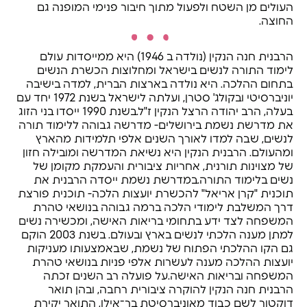
העולים מן השטח ולפעול מתוך חיבור פנימי המופנה גם
החוצה.
הרבנית חנה הנקין (נולדה ב 1946) היא ממייסדות עולם
לימוד התורה לנשים בישראל ומחלוצות הכשרת הנשים
בתחום ההלכה. היא נולדה בארצות הברית, למדה בישיבה
יוניברסיטי ובקולג' סטרן, ועלתה לישראל בשנת 1972 יחד עם
בעלה, הרב יהודה הרצל הנקין ז"ל.בשנת 1990 ייסדו בני הזוג
את מדרשת נשמת בירושלים- מדרשה גבוהה ללימוד תורה
לנשים, שבה למדו לאורך השנים אלפי תלמידות מהארץ
ומהעולם. הרבנית הנקין היא נשיאת המדרשה ומובילה חזון
של מצוינות תורנית, אחריות ציבורית והעמקת מקומן של
נשים בלימוד התורה.במדרשת נשמת ייסדה הרבנית את
תוכנית "קרן אריאל" להכשרת יועצות הלכה- תוכנית פורצת
דרך המשלבת לימודי הלכה ברמה גבוהה בנושאי טהרת
המשפחה לצד ידע בתחומי בריאות האישה, ומכשירה נשים
למתן מענה הלכתי לנשים בארץ ובעולם. בשנת 2003 הוקם
גם הקו ההלכתי הפתוח של נשמת, שבאמצעותו מעניקות
יועצות ההלכה מענה לעשרות אלפי פניות בנושאי טהרת
המשפחה ובריאות האישה.על פועלה רב השנים זכתה
הרבנית חנה הנקין להוקרה ציבורית רחבה, ובהן תואר
דוקטור לשם כבוד מאוניברסיטת בר־אילן, התואר יקירת