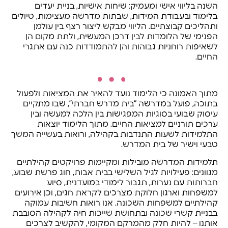
השנה בליווי אישי ומעמיק: שיחות אישיות, בניית יעדים
בלימוד ובעבודת המידות, שבתות מדרשה מעצימות, טיולים
ותהליכים קבוצתיים. הליווי מבקש ליצור רצף בין עולמן
הפנימי של הלומדות לבין דרכן המעשית, ולתת מקום הן
לשאיפות רוחניות גבוהות והן להתמודדות כנה עם אתגרי
החיים.
מתוך האמונה כי הלימוד נועד להאיר את המציאות ולפעול
בתוכה, פועל במדרשה “בית מדרש חברתי”, שבו מתקיים
עיסוק שבועי בסוגיות המפגישות בין הלכה למעשה ובין
ערכים תורניים למציאות החיים. מתוך הלימוד יוצאות
התלמידות לשעות התנדבות בקהילה, ורואות בעשייה המשך
טבעי וישיר של בית המדרש.
תלמידות המדרשה מובילות ומקיימות פרויקטים קהילתיים
מגוונים: פעילויות לגיל השלישי בבית אבות, חוג פרשת שבוע,
חברותות עם נערות, תגבור לימודי במועדנית, סיוע
למשפחות וארגון חלוקת מצרכים לקראת חגים, וכן אירועים
קהילתיים למשפחות השכונה. אנו רואות חשיבות עמוקה
בבניית קשרי שכונה ובתחושת שייכות חיה לקהילה הסובבת
אותנו – להיות חלק מהמרקם המקומי, להקשיב לצרכים