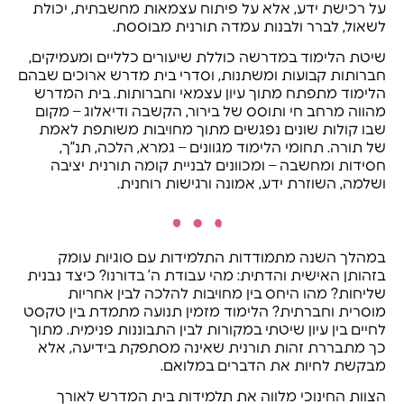
על רכישת ידע, אלא על פיתוח עצמאות מחשבתית, יכולת
לשאול, לברר ולבנות עמדה תורנית מבוססת.
שיטת הלימוד במדרשה כוללת שיעורים כלליים ומעמיקים,
חברותות קבועות ומשתנות, וסדרי בית מדרש ארוכים שבהם
הלימוד מתפתח מתוך עיון עצמאי וחברותות. בית המדרש
מהווה מרחב חי ותוסס של בירור, הקשבה ודיאלוג – מקום
שבו קולות שונים נפגשים מתוך מחויבות משותפת לאמת
של תורה. תחומי הלימוד מגוונים – גמרא, הלכה, תנ”ך,
חסידות ומחשבה – ומכוונים לבניית קומה תורנית יציבה
ושלמה, השוזרת ידע, אמונה ורגישות רוחנית.
במהלך השנה מתמודדות התלמידות עם סוגיות עומק
בזהותן האישית והדתית: מהי עבודת ה’ בדורנו? כיצד נבנית
שליחות? מהו היחס בין מחויבות להלכה לבין אחריות
מוסרית וחברתית? הלימוד מזמין תנועה מתמדת בין טקסט
לחיים בין עיון שיטתי במקורות לבין התבוננות פנימית. מתוך
כך מתבררת זהות תורנית שאינה מסתפקת בידיעה, אלא
מבקשת לחיות את הדברים במלואם.
הצוות החינוכי מלווה את תלמידות בית המדרש לאורך