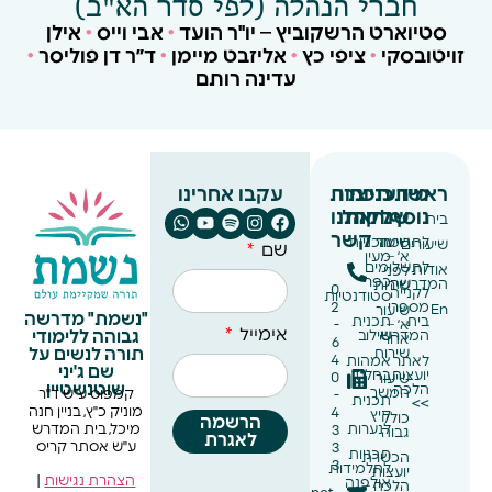
חברי הנהלה (לפי סדר הא"ב)
סטיוארט הרשקוביץ – יו"ר הועד
•
אבי וייס
•
אילן
זויטובסקי
•
ציפי כץ
•
אליזבט מיימן
•
ד״ר דן פוליסר
•
עדינה רותם
ראשי
מידע
תכניות
צרו
תכניות
עקבו אחרינו
נוסף
שנתיות
לקהל
אתנו
בית
קשר
לתרומה
שיעור
תכניות
שיעורים
שם
א׳ –
מעין
לתשלומים
אודות
לפני
כפר
המדרשה
שירות
0
לקנייה
סטודנטיות
מספרי
2
En
שיעור
"נשמת" מדרשה
בית
תכנית
א׳ –
-
אימייל
גבוהה ללימודי
המדרש
שילוב
אחרי
6
תורה לנשים על
שירות
4
לאתר
אמהות
שם ג'יני
יועצות
בחל״ד
0
שיעור
שוטנשטיין
הלכה
המשך
קמפוס ע"ש ד"ר
-
תכנית
>>
מוניק כ"ץ, בניין חנה
4
קיץ
כולל
הרשמה
לנערות
מיכל, בית המדרש
3
גבוה
לאגרת
ע"ש אסתר קריס
3
תכניות
הכשרת
3
לתלמידות
יועצות
הצהרת נגישות
|
אולפנה
הלכה –