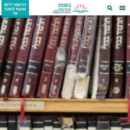
הרשמי ליום
פתוח לשנה
א׳!